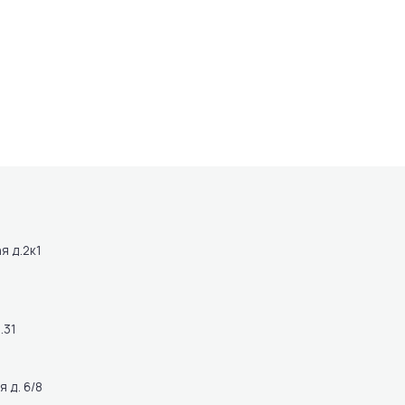
я д.2к1
.31
 д. 6/8