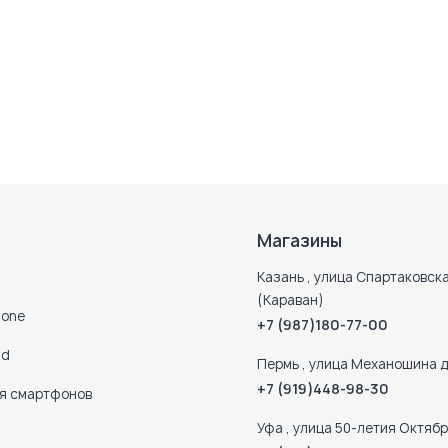
Магазины
Казань , улица Спартаковска
(Караван)
hone
+7 (987)180-77-00
ad
Пермь , улица Механошина д
+7 (919)448-98-30
ля смартфонов
Уфа , улица 50-летия Октября