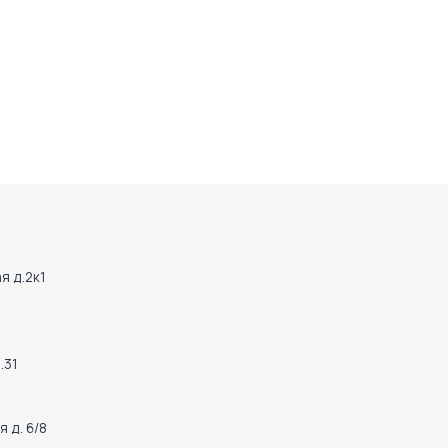
я д.2к1
.31
 д. 6/8