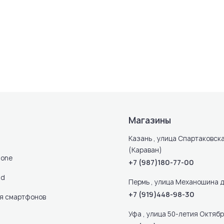
Магазины
Казань , улица Спартаковска
(Караван)
hone
+7 (987)180-77-00
ad
Пермь , улица Механошина д
+7 (919)448-98-30
ля смартфонов
Уфа , улица 50-летия Октября